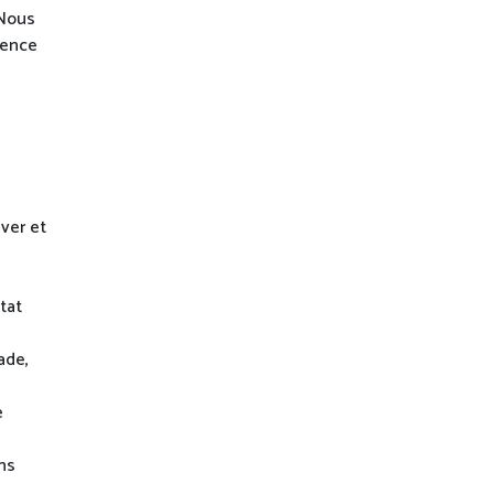
 Nous
ience
ver et
tat
ade,
e
ns