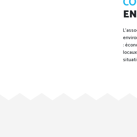
CO
EN
L'asso
enviro
: écon
locaux
situat