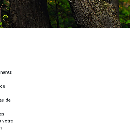
gnants
 de
au de
des
à votre
es