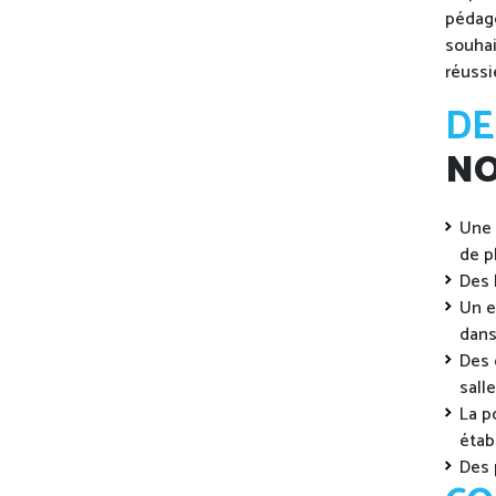
pédago
souhai
réussi
DE
NO
Une 
de p
Des 
Un e
dans
Des 
sall
La p
étab
Des 