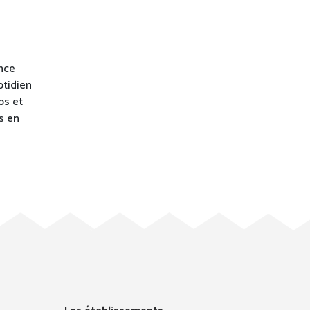
nce
otidien
os et
s en