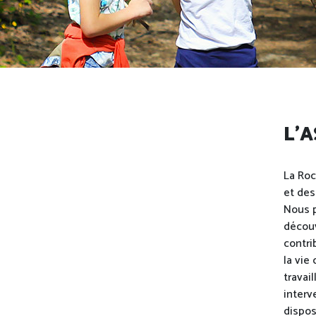
L'
La Roc
et des
Nous p
découv
contri
la vie
travai
interv
dispos